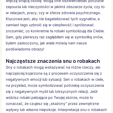
dręczą śniącą osobę. Mogą one odzwierciedlać poczucie
zepsucia lub nieczystości w jakimś obszarze życia, czy to
w relacjach, pracy, czy w sferze zdrowia psychicznego.
Kluczowe jest, aby nie bagatelizować tych sygnałów, a
zamiast tego uzbroić się w cierpliwość i spróbować
zrozumieć, co konkretnie te robaki symbolizują dla Ciebie.
Sam, gdy pierwszy raz zagłębiłem się w symbolikę snów,
byłem zaskoczony, jak wiele mówią nam nasze
podświadome obrazy!
Najczęstsze znaczenia snu o robakach
Sny o robakach mogą wskazywać na różne rzeczy, ale
najczęściej kojarzone są z procesem oczyszczenia się z
negatywnych emocji lub sytuacji. Sen o robakach w ciele,
na przykład, może symbolizować potrzebę oczyszczenia
się z negatywnych myśli lub toksycznych relacji. Jeśli
widzisz robaki pełzające po Twojej skórze, może to
oznaczać, że czujesz się „skażony” przez zewnętrzne
wpływy lub własne niepokoje. Interpretacja snu o robakach