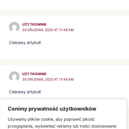
UŻYTKOWNIK
30 GRUDNIA, 2025 AT 11:48 AM
Ciekawy artykuł!
UŻYTKOWNIK
30 GRUDNIA, 2025 AT 11:48 AM
Ciekawy artykuł!
Cenimy prywatność użytkowników
Cenimy prywatność użytkowników
Comments are closed.
Używamy plików cookie, aby poprawić jakość
Używamy plików cookie, aby poprawić jakość
przeglądania, wyświetlać reklamy lub treści dostosowane
przeglądania, wyświetlać reklamy lub treści dostosowane