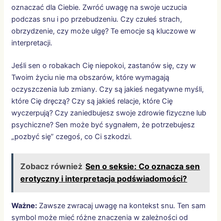
oznaczać dla Ciebie. Zwróć uwagę na swoje uczucia
podczas snu i po przebudzeniu. Czy czułeś strach,
obrzydzenie, czy może ulgę? Te emocje są kluczowe w
interpretacji.
Jeśli sen o robakach Cię niepokoi, zastanów się, czy w
Twoim życiu nie ma obszarów, które wymagają
oczyszczenia lub zmiany. Czy są jakieś negatywne myśli,
które Cię dręczą? Czy są jakieś relacje, które Cię
wyczerpują? Czy zaniedbujesz swoje zdrowie fizyczne lub
psychiczne? Sen może być sygnałem, że potrzebujesz
„pozbyć się” czegoś, co Ci szkodzi.
Zobacz również
Sen o seksie: Co oznacza sen
erotyczny i interpretacja podświadomości?
Ważne:
Zawsze zwracaj uwagę na kontekst snu. Ten sam
symbol może mieć różne znaczenia w zależności od