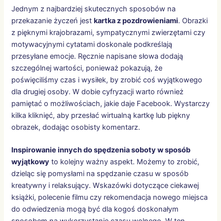
Jednym z najbardziej skutecznych sposobów na
przekazanie życzeń jest
kartka z pozdrowieniami
. Obrazki
z pięknymi krajobrazami, sympatycznymi zwierzętami czy
motywacyjnymi cytatami doskonale podkreślają
przesyłane emocje. Ręcznie napisane słowa dodają
szczególnej wartości, ponieważ pokazują, że
poświęciliśmy czas i wysiłek, by zrobić coś wyjątkowego
dla drugiej osoby. W dobie cyfryzacji warto również
pamiętać o możliwościach, jakie daje Facebook. Wystarczy
kilka kliknięć, aby przesłać wirtualną kartkę lub piękny
obrazek, dodając osobisty komentarz.
Inspirowanie innych do spędzenia soboty w sposób
wyjątkowy
to kolejny ważny aspekt. Możemy to zrobić,
dzieląc się pomysłami na spędzanie czasu w sposób
kreatywny i relaksujący. Wskazówki dotyczące ciekawej
książki, polecenie filmu czy rekomendacja nowego miejsca
do odwiedzenia mogą być dla kogoś doskonałym
sposobem na wykorzystanie czasu wolnego. W ten