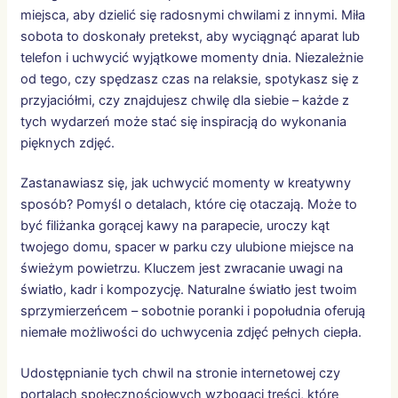
miejsca, aby dzielić się radosnymi chwilami z innymi. Miła
sobota to doskonały pretekst, aby wyciągnąć aparat lub
telefon i uchwycić wyjątkowe momenty dnia. Niezależnie
od tego, czy spędzasz czas na relaksie, spotykasz się z
przyjaciółmi, czy znajdujesz chwilę dla siebie – każde z
tych wydarzeń może stać się inspiracją do wykonania
pięknych zdjęć.
Zastanawiasz się, jak uchwycić momenty w kreatywny
sposób? Pomyśl o detalach, które cię otaczają. Może to
być filiżanka gorącej kawy na parapecie, uroczy kąt
twojego domu, spacer w parku czy ulubione miejsce na
świeżym powietrzu. Kluczem jest zwracanie uwagi na
światło, kadr i kompozycję. Naturalne światło jest twoim
sprzymierzeńcem – sobotnie poranki i popołudnia oferują
niemałe możliwości do uchwycenia zdjęć pełnych ciepła.
Udostępnianie tych chwil na stronie internetowej czy
portalach społecznościowych wzbogaci treści, które