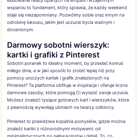
Budowanie relacji opartych na empatii i wzajemnym
wsparciu to fundament, który sprawia, że każdy weekend
staje się niezapomniany. Pozwólmy sobie oraz innym na
odrobinę luksusu, jakim jest uczucie bycia ważnym i
docenionym.
Darmowy sobotni wierszyk:
kartki i grafiki z Pinterest
Sobotni poranek to idealny moment, by przesłać komuś
miłego dnia, a w jaki sposób to zrobić lepiej niż przy
pomocy uroczych kartek i grafik znalezionych na
Pinterest? Ta platforma obfituje w inspiracje i oferuje liczne
darmowe zasoby, które pomogą Ci wyrazić swoje uczucia.
Możesz znaleźć tysiące gotowych kart i wierszyków, które
z pewnością wywołają uśmiech na twarzy odbiorcy.
Pinterest to prawdziwa kopalnia pomysłów, gdzie można
znaleźć kartki z różnorodnymi motywami: od
minimalistycznych po pełne kolorów i detali. To, co