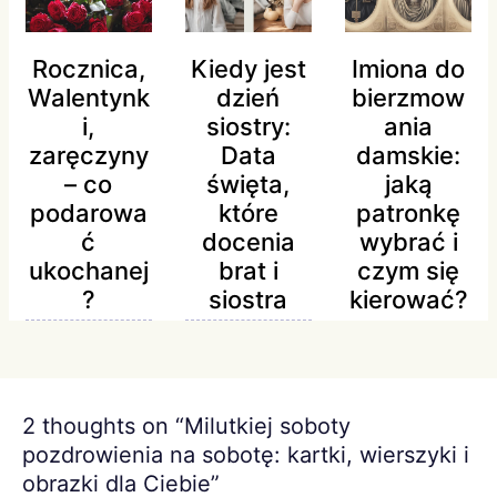
Rocznica,
Kiedy jest
Imiona do
Walentynk
dzień
bierzmow
i,
siostry:
ania
zaręczyny
Data
damskie:
– co
święta,
jaką
podarowa
które
patronkę
ć
docenia
wybrać i
ukochanej
brat i
czym się
?
siostra
kierować?
2 thoughts on “Milutkiej soboty
pozdrowienia na sobotę: kartki, wierszyki i
obrazki dla Ciebie”