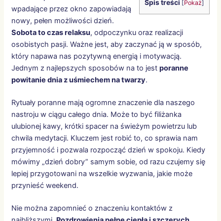
Spis treści
[
Pokaż
]
wpadające przez okno zapowiadają
nowy, pełen możliwości dzień.
Sobota to czas relaksu
, odpoczynku oraz realizacji
osobistych pasji. Ważne jest, aby zaczynać ją w sposób,
który napawa nas pozytywną energią i motywacją.
Jednym z najlepszych sposobów na to jest
poranne
powitanie dnia z uśmiechem na twarzy
.
Rytuały poranne mają ogromne znaczenie dla naszego
nastroju w ciągu całego dnia. Może to być filiżanka
ulubionej kawy, krótki spacer na świeżym powietrzu lub
chwila medytacji. Kluczem jest robić to, co sprawia nam
przyjemność i pozwala rozpocząć dzień w spokoju. Kiedy
mówimy „dzień dobry” samym sobie, od razu czujemy się
lepiej przygotowani na wszelkie wyzwania, jakie może
przynieść weekend.
Nie można zapomnieć o znaczeniu kontaktów z
najbliższymi.
Pozdrowienia pełne ciepła i szczerych