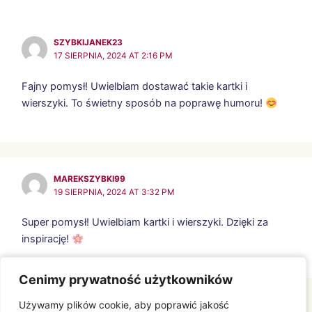
SZYBKIJANEK23
17 SIERPNIA, 2024 AT 2:16 PM
Fajny pomysł! Uwielbiam dostawać takie kartki i
wierszyki. To świetny sposób na poprawę humoru!
MAREKSZYBKI99
19 SIERPNIA, 2024 AT 3:32 PM
Super pomysł! Uwielbiam kartki i wierszyki. Dzięki za
inspirację!
Cenimy prywatność użytkowników
Cenimy prywatność użytkowników
Comments are closed.
Używamy plików cookie, aby poprawić jakość
Używamy plików cookie, aby poprawić jakość