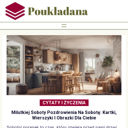
Skip
to
content
CYTATY I ŻYCZENIA
Milutkiej Soboty Pozdrowienia Na Sobotę: Kartki,
Wierszyki I Obrazki Dla Ciebie
Sobotni poranek to czas, który otwiera przed nami drzwi